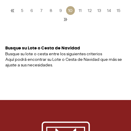
«
5
6
7
8
9
10
11
12
13
14
15
»
Busque su Lote o Cesta de Navidad
Busque su lote o cesta entre los siguientes criterios
Aquí podrá encontrar su Lote o Cesta de Navidad que más se
ajuste a sus necesidades.