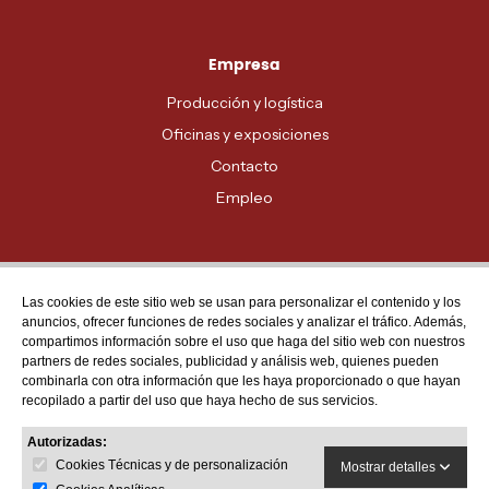
Empresa
Producción y logística
Oficinas y exposiciones
Contacto
Empleo
Las cookies de este sitio web se usan para personalizar el contenido y los
Atención al cliente
anuncios, ofrecer funciones de redes sociales y analizar el tráfico. Además,
MADRID - 91 678 70 70
compartimos información sobre el uso que haga del sitio web con nuestros
partners de redes sociales, publicidad y análisis web, quienes pueden
BARCELONA - 93 635 28 28
combinarla con otra información que les haya proporcionado o que hayan
recopilado a partir del uso que haya hecho de sus servicios.
VALENCIA - 96 159 71 61
RESTO DE PROVINCIAS - 900 623 623
Autorizadas:
Cookies Técnicas y de personalización
Mostrar detalles