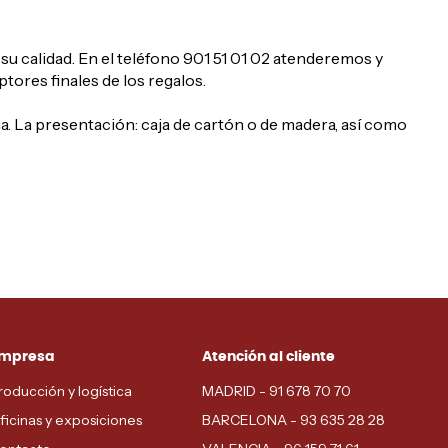
u calidad. En el teléfono 901 51 01 02 atenderemos y
ores finales de los regalos.
a. La presentación: caja de cartón o de madera, así como
mpresa
Atención al cliente
roducción y logística
MADRID - 91 678 70 70
ficinas y exposiciones
BARCELONA - 93 635 28 28