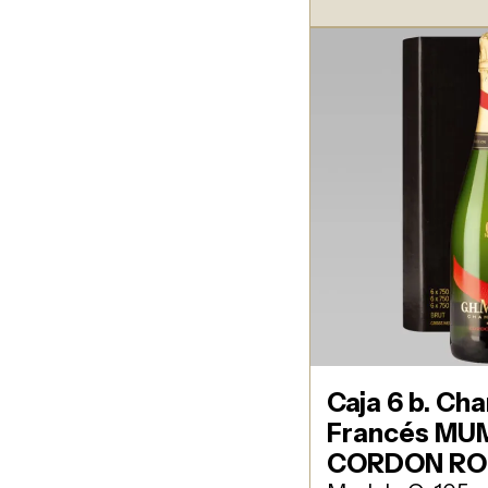
Caja 6 b. C
Francés M
CORDON R