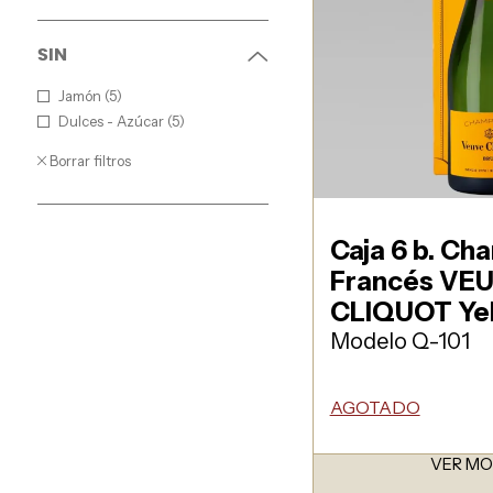
SIN
Jamón (5)
Dulces - Azúcar (5)
Borrar filtros
Caja 6 b. C
Francés VE
CLIQUOT Yel
Modelo Q-101
AGOTADO
VER M