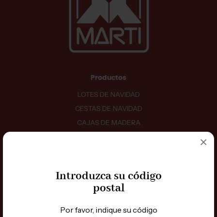
Productos
LOTES DE NAVIDAD
CESTAS DE NAVIDAD
CAJAS DE MADERA
DETALLES
×
BANDEJAS
BAULES
Introduzca su código
JAMONES
postal
ESTUCHES
BODEGA
Por favor, indique su código