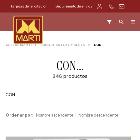
Tarjetas de felicitación
Seguimiento de envíos
CESTAS MARTI
BUSQUE SU LOTE Y CESTA
CON...
CON...
246
productos
CON
Ordenar por:
Nombre ascendente
Nombre descendente