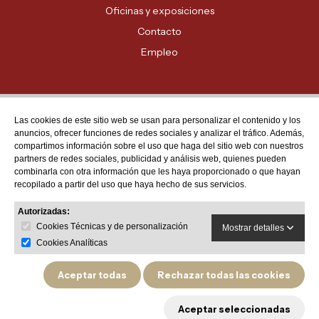
Oficinas y exposiciones
Contacto
Empleo
Las cookies de este sitio web se usan para personalizar el contenido y los
Atención al cliente
anuncios, ofrecer funciones de redes sociales y analizar el tráfico. Además,
MADRID - 91 678 70 70
compartimos información sobre el uso que haga del sitio web con nuestros
partners de redes sociales, publicidad y análisis web, quienes pueden
BARCELONA - 93 635 28 28
combinarla con otra información que les haya proporcionado o que hayan
recopilado a partir del uso que haya hecho de sus servicios.
VALENCIA - 96 159 71 61
RESTO DE PROVINCIAS - 900 623 623
Autorizadas:
Cookies Técnicas y de personalización
Mostrar detalles
Cookies Analíticas
Aceptar todas
Rechazar todas las cookies
Política de privacidad
Aviso legal
Política de devoluciones y garantías de producto
Aceptar seleccionadas
Política de cookies