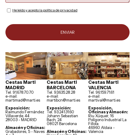
He leído y acepto la política de privacidad
Cestas Marti
Cestas Marti
Cestas Marti
MADRID
BARCELONA
VALENCIA
Tel. 91.678.70.70
Tel. 93.635.28.28
Tel. 96.159.71.61
e-mail:
e-mail:
e-mail:
martimad@marti.es
martibcn@marti.es
martival@marti.es
Exposición:
Exposición:
Exposición,
Raimundo Fernández
Tel. 93.241.31.60
Oficinas y Almacén:
Villaverde, 44
Johann Sebastian
Riu Xúquer, 16
28003 - MADRID
Bach, 24
Polígono Industrial La
08021 Barcelona
Fillola
Almacén y Oficinas:
46960 Aldaia -
Grabadores, 5 - Naves
Almacén y Oficinas:
Valencia