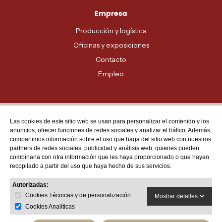
Empresa
Producción y logística
Oficinas y exposiciones
Contacto
Empleo
Las cookies de este sitio web se usan para personalizar el contenido y los
Atención al cliente
anuncios, ofrecer funciones de redes sociales y analizar el tráfico. Además,
MADRID - 91 678 70 70
compartimos información sobre el uso que haga del sitio web con nuestros
partners de redes sociales, publicidad y análisis web, quienes pueden
BARCELONA - 93 635 28 28
combinarla con otra información que les haya proporcionado o que hayan
recopilado a partir del uso que haya hecho de sus servicios.
VALENCIA - 96 159 71 61
RESTO DE PROVINCIAS - 900 623 623
Autorizadas:
Cookies Técnicas y de personalización
Mostrar detalles
Cookies Analíticas