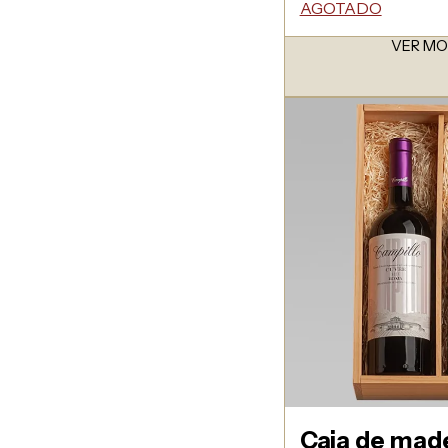
AGOTADO
VER M
Caja de mad