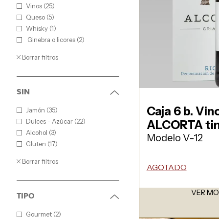
Vinos (25)
Queso (5)
Whisky (1)
Ginebra o licores (2)
Borrar filtros
SIN
Caja 6 b. Vin
Jamón (35)
Dulces - Azúcar (22)
ALCORTA tin
Alcohol (3)
Modelo V-12
Gluten (17)
Borrar filtros
AGOTADO
VER M
TIPO
Gourmet (2)