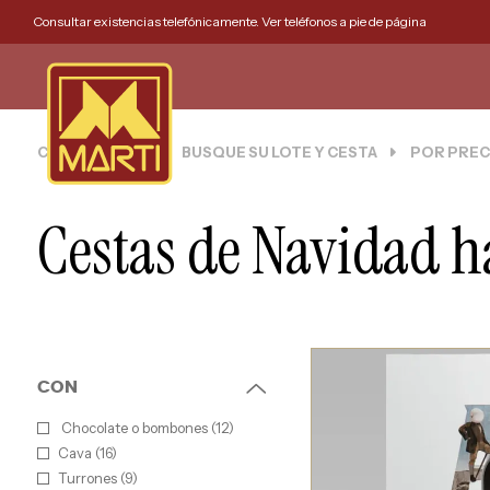
Consultar existencias telefónicamente. Ver teléfonos a pie de página
CESTAS MARTI
BUSQUE SU LOTE Y CESTA
POR PREC
Cestas de Navidad h
CON
Chocolate o bombones (12)
Cava (16)
Turrones (9)