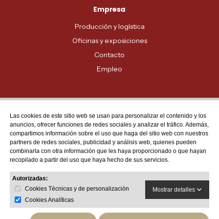
Empresa
Producción y logística
Oficinas y exposiciones
Contacto
Empleo
Las cookies de este sitio web se usan para personalizar el contenido y los
Atención al cliente
anuncios, ofrecer funciones de redes sociales y analizar el tráfico. Además,
MADRID - 91 678 70 70
compartimos información sobre el uso que haga del sitio web con nuestros
partners de redes sociales, publicidad y análisis web, quienes pueden
BARCELONA - 93 635 28 28
combinarla con otra información que les haya proporcionado o que hayan
recopilado a partir del uso que haya hecho de sus servicios.
VALENCIA - 96 159 71 61
RESTO DE PROVINCIAS - 900 623 623
Autorizadas:
Cookies Técnicas y de personalización
Mostrar detalles
Cookies Analíticas