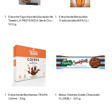
1
Estuche Figuritas de Mazapán de
1
Estuche de Barquillos
Toledo LA PREFERIDA Serie Oro -
Tradicionales RIFACLI
100 g.
1
Estuche de Bombones TRAPA
1
Bolsa Cookies Doble Chocolate
Cofres - 53 g.
FLORBU - 120 g.