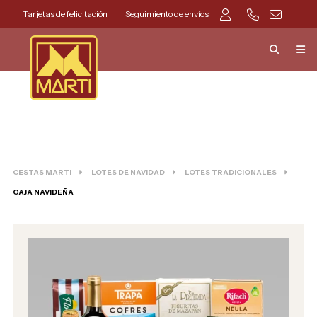
Tarjetas de felicitación
Seguimiento de envíos
CESTAS MARTI
LOTES DE NAVIDAD
LOTES TRADICIONALES
CAJA NAVIDEÑA