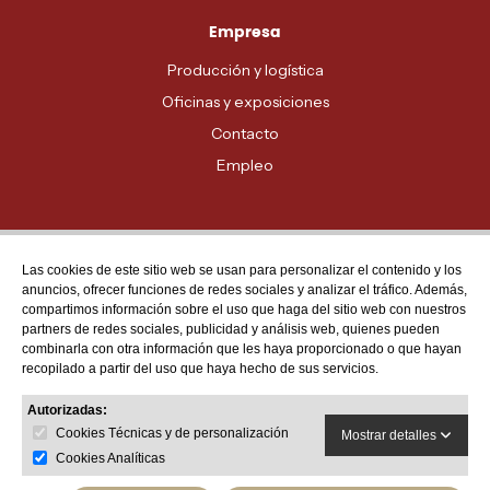
Empresa
Producción y logística
Oficinas y exposiciones
Contacto
Empleo
Las cookies de este sitio web se usan para personalizar el contenido y los
Atención al cliente
anuncios, ofrecer funciones de redes sociales y analizar el tráfico. Además,
MADRID - 91 678 70 70
compartimos información sobre el uso que haga del sitio web con nuestros
partners de redes sociales, publicidad y análisis web, quienes pueden
BARCELONA - 93 635 28 28
combinarla con otra información que les haya proporcionado o que hayan
recopilado a partir del uso que haya hecho de sus servicios.
VALENCIA - 96 159 71 61
RESTO DE PROVINCIAS - 900 623 623
Autorizadas:
Cookies Técnicas y de personalización
Mostrar detalles
Cookies Analíticas