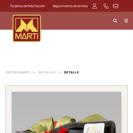
Tarjetas de felicitación
Seguimiento de envíos
CESTAS MARTI
DETALLES
DETALLE