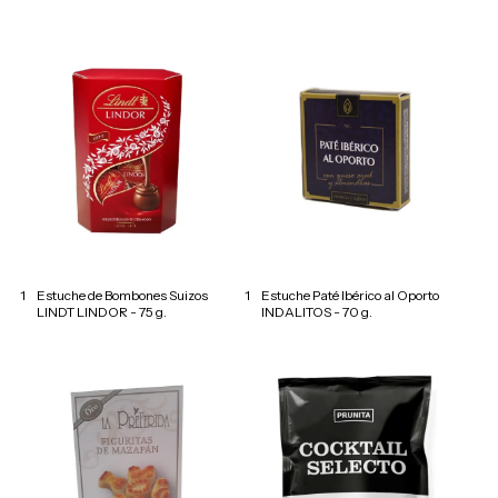
1
Estuche de Bombones Suizos
1
Estuche Paté Ibérico al Oporto
LINDT LINDOR - 75 g.
INDALITOS - 70 g.