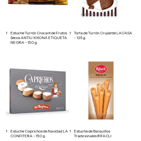
1
Estuche Turrón Crocant de Frutos
1
Torta de Turrón Crujiente LACASA
Secos ANTIU XIXONA ETIQUETA
- 125 g.
NEGRA - 150 g.
1
Estuche Caprichos de Navidad LA
1
Estuche de Barquillos
CONFITERA - 150 g.
Tradicionales RIFACLI