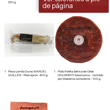
250 g.
250 g.
de página
1
Pieza Lomito Duroc MANUEL
1
Plato Paleta Ibérica de Cebo
GUILLEN - Peso aprox. 400 g.
IZQUIERDO Salamanca - Cortado
por Maestros Jamoneros - 100 g.