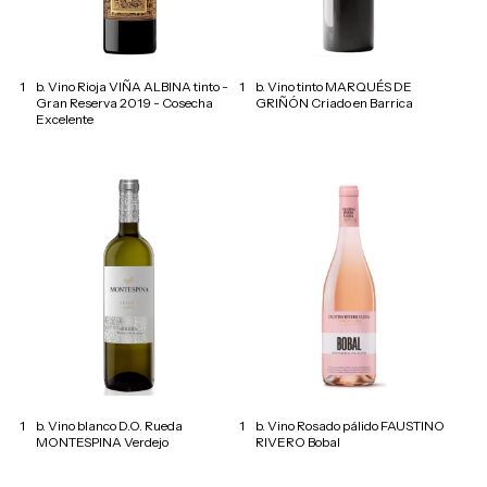
1
b. Vino Rioja VIÑA ALBINA tinto -
1
b. Vino tinto MARQUÉS DE
Gran Reserva 2019 - Cosecha
GRIÑÓN Criado en Barrica
Excelente
1
b. Vino blanco D.O. Rueda
1
b. Vino Rosado pálido FAUSTINO
MONTESPINA Verdejo
RIVERO Bobal