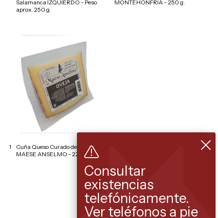
Salamanca IZQUIERDO - Peso
MONTEHONFRIA - 250 g.
aprox. 250 g.
1
Cuña Queso Curado de Oveja
MAESE ANSELMO - 225 g.
Consultar
existencias
telefónicamente.
Ver teléfonos a pie