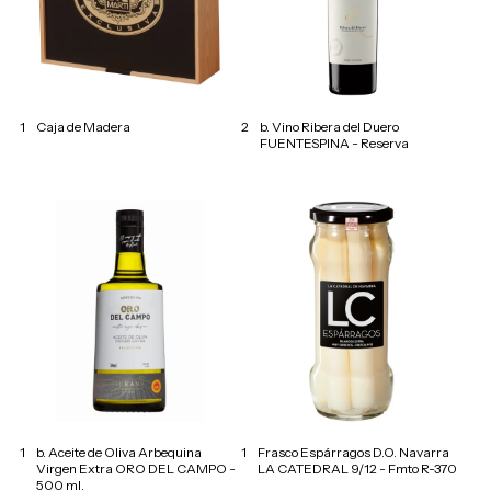
1
Caja de Madera
2
b. Vino Ribera del Duero
FUENTESPINA - Reserva
1
b. Aceite de Oliva Arbequina
1
Frasco Espárragos D.O. Navarra
Virgen Extra ORO DEL CAMPO -
LA CATEDRAL 9/12 - Fmto R-370
500 ml.