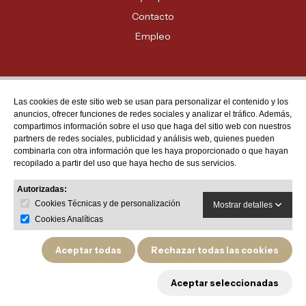
Contacto
Empleo
Las cookies de este sitio web se usan para personalizar el contenido y los
Atención al cliente
anuncios, ofrecer funciones de redes sociales y analizar el tráfico. Además,
MADRID - 91 678 70 70
compartimos información sobre el uso que haga del sitio web con nuestros
partners de redes sociales, publicidad y análisis web, quienes pueden
BARCELONA - 93 635 28 28
combinarla con otra información que les haya proporcionado o que hayan
recopilado a partir del uso que haya hecho de sus servicios.
VALENCIA - 96 159 71 61
RESTO DE PROVINCIAS - 900 623 623
Autorizadas:
Cookies Técnicas y de personalización
Mostrar detalles
Cookies Analíticas
Aceptar todas
Rechazar todas las cookies
Política de privacidad
Aviso legal
Política de devoluciones y garantías de producto
Aceptar seleccionadas
Política de cookies
© 2026 Cestas Marti - Cestas de Navidad. Todos los derechos reservados.