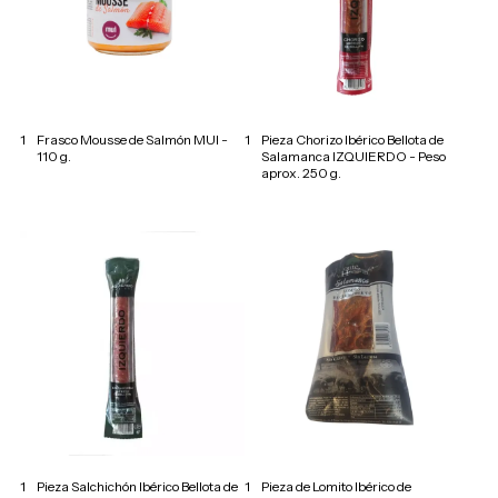
1
Frasco Mousse de Salmón MUI -
1
Pieza Chorizo Ibérico Bellota de
110 g.
Salamanca IZQUIERDO - Peso
aprox. 250 g.
1
Pieza Salchichón Ibérico Bellota de
1
Pieza de Lomito Ibérico de