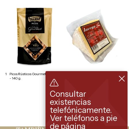
1
Picos Rústicos Gourmet OBANDO
1
Cuña Queso Curado LAVEGA -
- 140 g.
Peso aprox. 480 g.
Consultar
existencias
telefónicamente.
Ver teléfonos a pie
de página