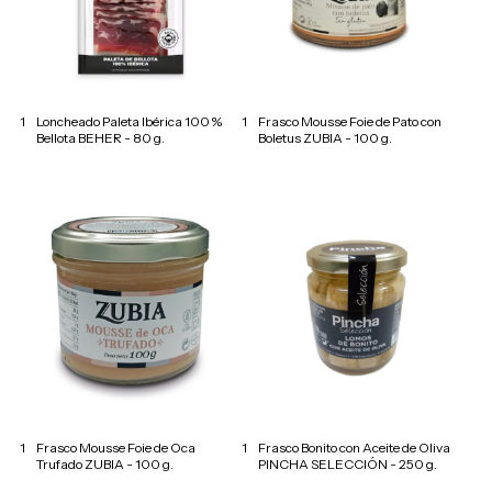
1
Loncheado Paleta Ibérica 100 %
1
Frasco Mousse Foie de Pato con
Bellota BEHER - 80 g.
Boletus ZUBIA - 100 g.
1
Frasco Mousse Foie de Oca
1
Frasco Bonito con Aceite de Oliva
Trufado ZUBIA - 100 g.
PINCHA SELECCIÓN - 250 g.