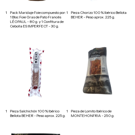
1
Pack Maridaje Foie compuesto por:
1
Pieza Chorizo 100 % Ibérico Bellota
1 Bloc Foie Gras de Pato Francés
BEHER - Peso aprox. 225 g.
LÉOPAUL - 80 g. y 1 Confitura de
Cebolla ES IMPERFECT - 30 g.
1
Pieza Salchichón 100 % Ibérico
1
Pieza de Lomito Ibérico de
Bellota BEHER - Peso aprox. 225 g.
MONTEHONFRIA - 250 g.