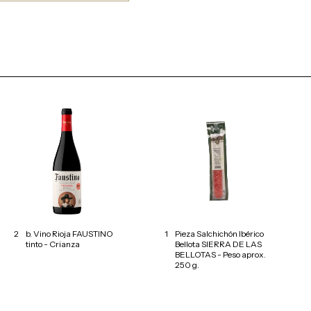
2
b. Vino Rioja FAUSTINO
1
Pieza Salchichón Ibérico
tinto - Crianza
Bellota SIERRA DE LAS
BELLOTAS - Peso aprox.
250 g.