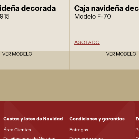
videña decorada
Caja navideña de
915
Modelo F-70
AGOTADO
VER MODELO
VER MODELO
Cestas y lotes de Navidad
Condiciones y garantías
E
Área Clientes
Entregas
P
Felicitaciones de Navidad
Formas de pago
O