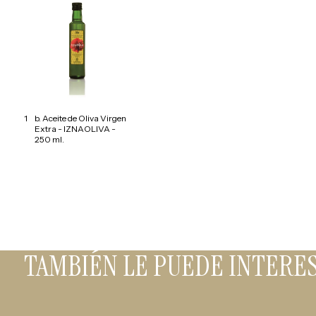
1
b. Aceite de Oliva Virgen
Extra - IZNAOLIVA -
250 ml.
TAMBIÉN LE PUEDE INTERE