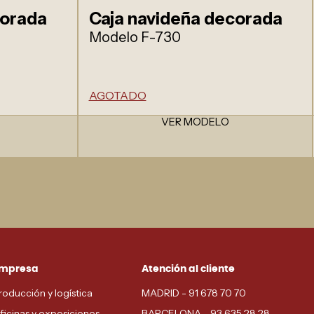
corada
Caja navideña decorada
Modelo F-730
AGOTADO
VER MODELO
mpresa
Atención al cliente
roducción y logística
MADRID - 91 678 70 70
ficinas y exposiciones
BARCELONA - 93 635 28 28