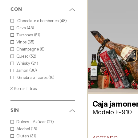
CON
Chocolate o bombones (48)
Cava (45)
Turrones (51)
Vinos (65)
Champagne (8)
Queso (52)
Whisky (24)
Jamón (80)
Ginebra o licores (16)
Borrar filtros
Caja jamone
SIN
Modelo F-910
Dulces - Azúcar (27)
Alcohol (15)
Gluten (31)
AGOTADO