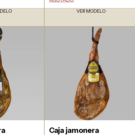
ODELO
VER MODELO
ra
Caja jamonera