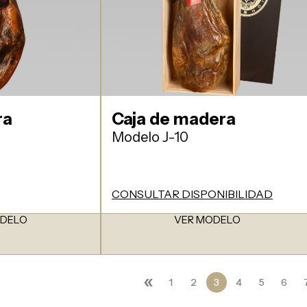
ra
Caja de madera
Modelo J-10
CONSULTAR DISPONIBILIDAD
ODELO
VER MODELO
«
1
2
3
4
5
6