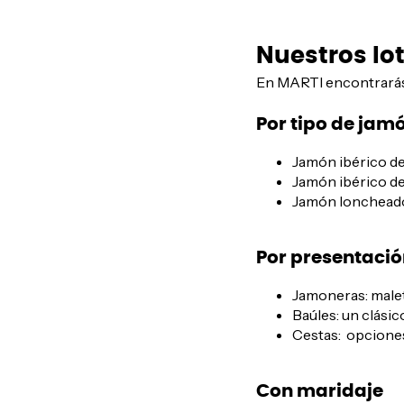
Nuestros lo
En MARTI encontrarás 
Por tipo de jam
Jamón ibérico de 
Jamón ibérico de
Jamón loncheado p
Por presentació
Jamoneras: maleti
Baúles: un clási
Cestas: opcione
Con maridaje