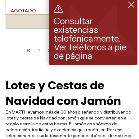
AGOTADO
VER MODELO
Consultar
existencias
telefónicamente.
Ver teléfonos a pie
«
»
1
2
3
4
5
6
7
de página
Lotes y Cestas de
Navidad con Jamón
En MARTI llevamos más de 60 años diseñando y distribuyendo
lotes y
cestas de Navidad
con jamón que se convierten en el
regalo estrella de estas fiestas. El jamón es sinónimo de
celebración, tradición y excelencia gastronómica. Por eso,
seleccionamos cuidadosamente jamones ibéricos de máxima