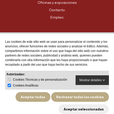
Oficinas y exposiciones
Contacto
Empleo
Las cookies de este sitio web se usan para personalizar el contenido y los
Atención al cliente
anuncios, ofrecer funciones de redes sociales y analizar el tráfico. Además,
MADRID - 91 678 70 70
compartimos información sobre el uso que haga del sitio web con nuestros
partners de redes sociales, publicidad y análisis web, quienes pueden
BARCELONA - 93 635 28 28
combinarla con otra información que les haya proporcionado o que hayan
recopilado a partir del uso que haya hecho de sus servicios.
VALENCIA - 96 159 71 61
RESTO DE PROVINCIAS - 900 623 623
Autorizadas:
Cookies Técnicas y de personalización
Mostrar detalles
Cookies Analíticas
Aceptar todas
Rechazar todas las cookies
Política de privacidad
Aviso legal
Política de devoluciones y garantías de producto
Aceptar seleccionadas
Política de cookies
© 2026 Cestas Marti - Cestas de Navidad. Todos los derechos reservados.