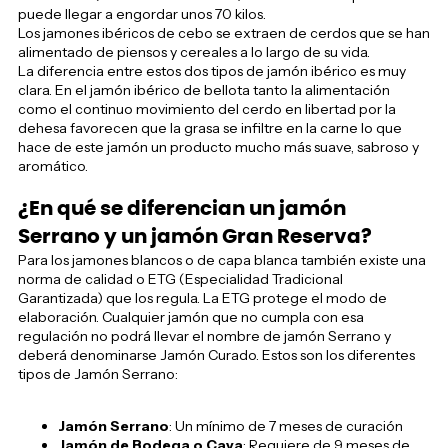
puede llegar a engordar unos 70 kilos.
Los jamones ibéricos de cebo se extraen de cerdos que se han
alimentado de piensos y cereales a lo largo de su vida.
La diferencia entre estos dos tipos de jamón ibérico es muy
clara. En el jamón ibérico de bellota tanto la alimentación
como el continuo movimiento del cerdo en libertad por la
dehesa favorecen que la grasa se infiltre en la carne lo que
hace de este jamón un producto mucho más suave, sabroso y
aromático.
¿En qué se diferencian un jamón
Serrano y un jamón Gran Reserva?
Para los jamones blancos o de capa blanca también existe una
norma de calidad o ETG (Especialidad Tradicional
Garantizada) que los regula. La ETG protege el modo de
elaboración. Cualquier jamón que no cumpla con esa
regulación no podrá llevar el nombre de jamón Serrano y
deberá denominarse Jamón Curado. Estos son los diferentes
tipos de Jamón Serrano:
Jamón Serrano
: Un mínimo de 7 meses de curación
Jamón de Bodega o Cava
: Requiere de 9 meses de