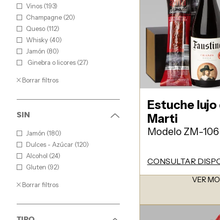
Vinos (193)
Champagne (20)
Queso (112)
Whisky (40)
Jamón (80)
Ginebra o licores (27)
Borrar filtros
Estuche lujo
SIN
Marti
Modelo ZM-106
Jamón (180)
Dulces - Azúcar (120)
Alcohol (24)
CONSULTAR DISPO
Gluten (92)
VER M
Borrar filtros
TIPO