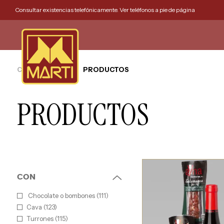
Consultar existencias telefónicamente. Ver teléfonos a pie de página
CESTAS MARTI
PRODUCTOS
PRODUCTOS
CON
Chocolate o bombones (111)
Cava (123)
Turrones (115)