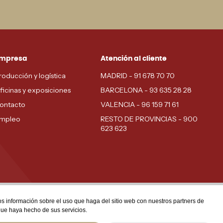
mpresa
Atención al cliente
roducción y logística
MADRID - 91 678 70 70
ficinas y exposiciones
BARCELONA - 93 635 28 28
ontacto
VALENCIA - 96 159 71 61
mpleo
RESTO DE PROVINCIAS - 900
623 623
mos información sobre el uso que haga del sitio web con nuestros partners de
que haya hecho de sus servicios.