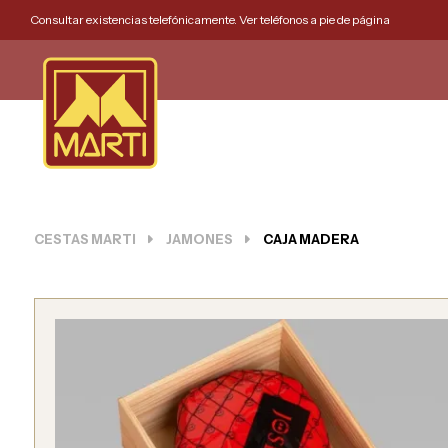
Consultar existencias telefónicamente. Ver teléfonos a pie de página
CESTAS MARTI
JAMONES
CAJA MADERA