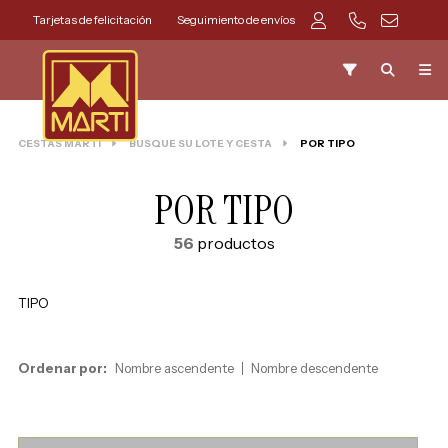
Tarjetas de felicitación
Seguimiento de envíos
CESTAS MARTI
BUSQUE SU LOTE Y CESTA
POR TIPO
POR TIPO
56
productos
TIPO
Ordenar por:
Nombre ascendente
Nombre descendente