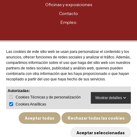
Oficinas y exposiciones
Contacto
Empleo
Las cookies de este sitio web se usan para personalizar el contenido y los
Atención al cliente
anuncios, ofrecer funciones de redes sociales y analizar el tráfico. Además,
MADRID - 91 678 70 70
compartimos información sobre el uso que haga del sitio web con nuestros
partners de redes sociales, publicidad y análisis web, quienes pueden
BARCELONA - 93 635 28 28
combinarla con otra información que les haya proporcionado o que hayan
recopilado a partir del uso que haya hecho de sus servicios.
VALENCIA - 96 159 71 61
RESTO DE PROVINCIAS - 900 623 623
Autorizadas:
Cookies Técnicas y de personalización
Mostrar detalles
Cookies Analíticas
Aceptar todas
Rechazar todas las cookies
Política de privacidad
Aviso legal
Política de devoluciones y garantías de producto
Aceptar seleccionadas
Política de cookies