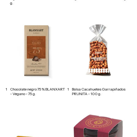
g.
1
Chocolate negro 75 % BLANXART
1
Bolsa Cacahuetes Garrapiñados
- Vegano - 75 g.
PRUNITA - 100 g.