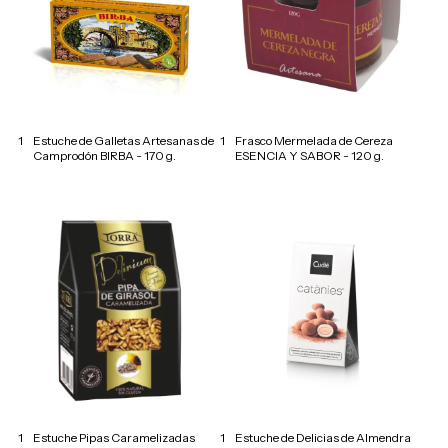
1
Estuche de Galletas Artesanas de
1
Frasco Mermelada de Cereza
Camprodón BIRBA - 170 g.
ESENCIA Y SABOR - 120 g.
1
Estuche Pipas Caramelizadas
1
Estuche de Delicias de Almendra