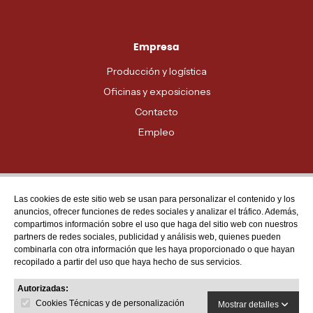
Empresa
Producción y logística
Oficinas y exposiciones
Contacto
Empleo
Las cookies de este sitio web se usan para personalizar el contenido y los
Atención al cliente
anuncios, ofrecer funciones de redes sociales y analizar el tráfico. Además,
MADRID - 91 678 70 70
compartimos información sobre el uso que haga del sitio web con nuestros
partners de redes sociales, publicidad y análisis web, quienes pueden
BARCELONA - 93 635 28 28
combinarla con otra información que les haya proporcionado o que hayan
recopilado a partir del uso que haya hecho de sus servicios.
VALENCIA - 96 159 71 61
RESTO DE PROVINCIAS - 900 623 623
Autorizadas:
Cookies Técnicas y de personalización
Mostrar detalles