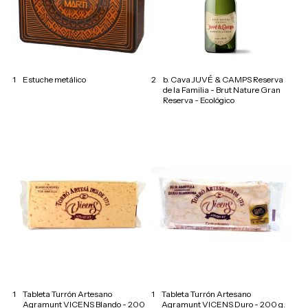
1
Estuche metálico
2
b. Cava JUVÉ & CAMPS Reserva
de la Familia - Brut Nature Gran
Reserva - Ecológico
1
Tableta Turrón Artesano
1
Tableta Turrón Artesano
Agramunt VICENS Blando - 200
Agramunt VICENS Duro - 200 g.