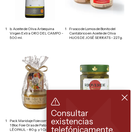
1
b. Aceite de Oliva Arbequina
1
Frasco de Lomos de Bonito del
Virgen Extra ORO DEL CAMPO -
Cantábrico en Aceite de Oliva
500 ml.
HIJOS DE JOSÉ SERRATS - 227 g.
Consultar
existencias
1
Pack Maridaje Foie compuesto por:
1
Frasco Pepinillos con salsa
1 Bloc Foie Gras de Pato Francés
Teriyaki - RIOVERDE - 245 g.
telefónicamente.
LÉOPAUL - 80 g. y 1 Confitura de