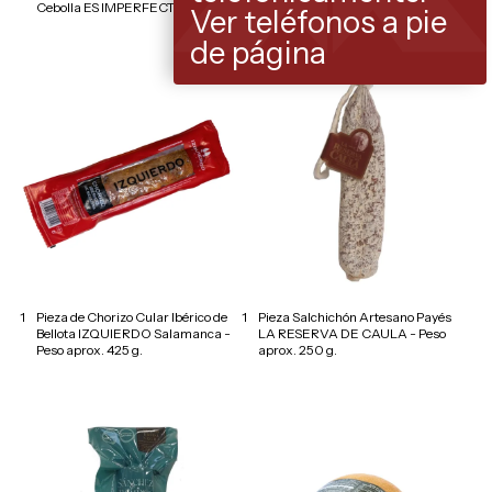
Cebolla ES IMPERFECT - 30 g.
Ver teléfonos a pie
de página
1
Pieza de Chorizo Cular Ibérico de
1
Pieza Salchichón Artesano Payés
Bellota IZQUIERDO Salamanca -
LA RESERVA DE CAULA - Peso
Peso aprox. 425 g.
aprox. 250 g.