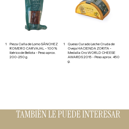
1
Pieza Caña de Lomo SÁNCHEZ
1
Queso Curado Leche Cruda de
ROMERO CARVAJAL - 100 %
Oveja HACIENDA ZORITA -
Ibérico de Bellota - Peso aprox.
Medalla Oro WORLD CHEESE
200-250 g.
AWARDS 2015 - Peso aprox. 450
g.
TAMBIÉN LE PUEDE INTERESAR