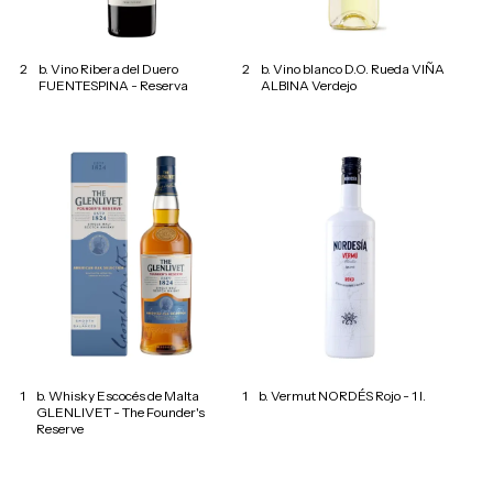
2
b. Vino Ribera del Duero
2
b. Vino blanco D.O. Rueda VIÑA
FUENTESPINA - Reserva
ALBINA Verdejo
1
b. Whisky Escocés de Malta
1
b. Vermut NORDÉS Rojo - 1 l.
GLENLIVET - The Founder's
Reserve