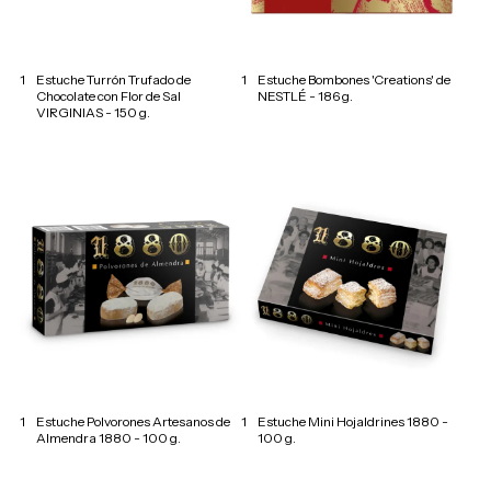
1
Estuche Turrón Trufado de
1
Estuche Bombones 'Creations' de
Chocolate con Flor de Sal
NESTLÉ - 186 g.
VIRGINIAS - 150 g.
1
Estuche Polvorones Artesanos de
1
Estuche Mini Hojaldrines 1880 -
Almendra 1880 - 100 g.
100 g.