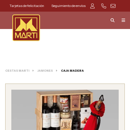
Tarjetas de felicitación
Seguimiento de envíos
CESTAS MARTI
JAMONES
CAJA MADERA