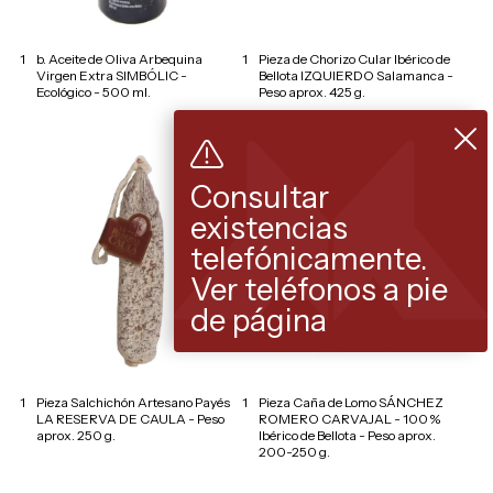
1
b. Aceite de Oliva Arbequina
1
Pieza de Chorizo Cular Ibérico de
Virgen Extra SIMBÓLIC -
Bellota IZQUIERDO Salamanca -
Ecológico - 500 ml.
Peso aprox. 425 g.
Consultar
existencias
telefónicamente.
Ver teléfonos a pie
de página
1
Pieza Salchichón Artesano Payés
1
Pieza Caña de Lomo SÁNCHEZ
LA RESERVA DE CAULA - Peso
ROMERO CARVAJAL - 100 %
aprox. 250 g.
Ibérico de Bellota - Peso aprox.
200-250 g.