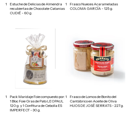
1
Estuche de Delicias de Almendra
1
Frasco Nueces Acarameladas
recubiertas de Chocolate Catanias
COLOMA GARCÍA - 125 g.
CUDIÉ - 60 g.
1
Pack Maridaje Foie compuesto por:
1
Frasco de Lomos de Bonito del
1 Bloc Foie Gras de Pato LEOPAUL
Cantábrico en Aceite de Oliva
120 g. y 1 Confitura de Cebolla ES
HIJOS DE JOSÉ SERRATS - 227 g.
IMPERFECT - 30 g.