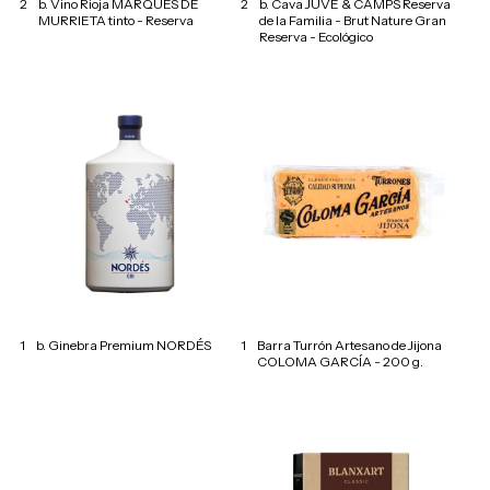
2
b. Vino Rioja MARQUÉS DE
2
b. Cava JUVÉ & CAMPS Reserva
MURRIETA tinto - Reserva
de la Familia - Brut Nature Gran
Reserva - Ecológico
1
b. Ginebra Premium NORDÉS
1
Barra Turrón Artesano de Jijona
COLOMA GARCÍA - 200 g.