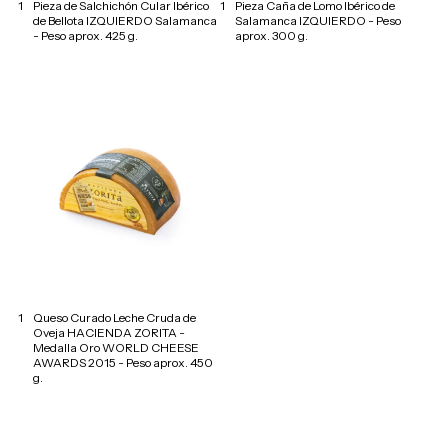
1
Pieza de Salchichón Cular Ibérico
1
Pieza Caña de Lomo Ibérico de
de Bellota IZQUIERDO Salamanca
Salamanca IZQUIERDO - Peso
- Peso aprox. 425 g.
aprox. 300 g.
1
Queso Curado Leche Cruda de
Oveja HACIENDA ZORITA -
Medalla Oro WORLD CHEESE
AWARDS 2015 - Peso aprox. 450
g.