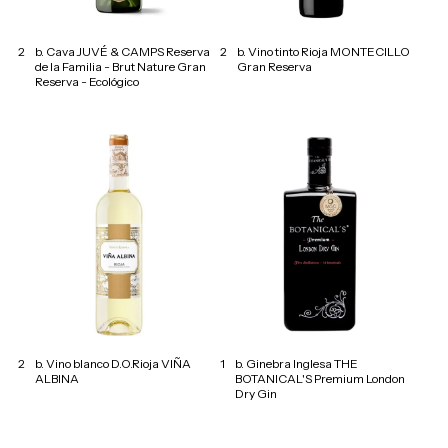
2
b. Cava JUVÉ & CAMPS Reserva
2
b. Vino tinto Rioja MONTECILLO
de la Familia - Brut Nature Gran
Gran Reserva
Reserva - Ecológico
2
b. Vino blanco D.O.Rioja VIÑA
1
b. Ginebra Inglesa THE
ALBINA
BOTANICAL'S Premium London
Dry Gin