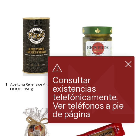
Consultar
1
Aceituna Rellena de Anchoa
1
Frasco Pepinillos con salsa
existencias
PIQUE - 150 g.
Teriyaki - RIOVERDE - 245 g.
telefónicamente.
Ver teléfonos a pie
de página