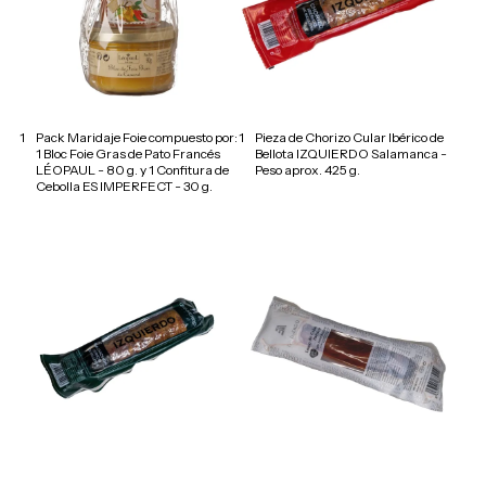
1
Pack Maridaje Foie compuesto por:
1
Pieza de Chorizo Cular Ibérico de
1 Bloc Foie Gras de Pato Francés
Bellota IZQUIERDO Salamanca -
LÉOPAUL - 80 g. y 1 Confitura de
Peso aprox. 425 g.
Cebolla ES IMPERFECT - 30 g.