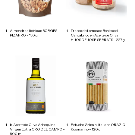
1
Almendras Ibéricas BORGES
1
Frasco de Lomos de Bonito del
PIZARRO - 130 g.
Cantábrico en Aceite de Oliva
HIJOS DE JOSÉ SERRATS - 227 g.
1
b. Aceite de Oliva Arbequina
1
Estuche Grissini italiano ORAZIO
Virgen Extra ORO DEL CAMPO -
Rosmarino - 120 g.
500 ml.