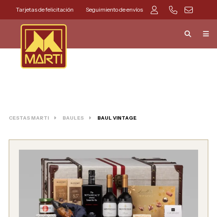
Tarjetas de felicitación
Seguimiento de envíos
CESTAS MARTI
BAULES
BAUL VINTAGE