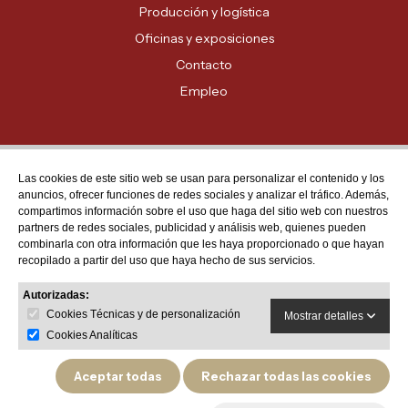
Producción y logística
Oficinas y exposiciones
Contacto
Empleo
Las cookies de este sitio web se usan para personalizar el contenido y los
Atención al cliente
anuncios, ofrecer funciones de redes sociales y analizar el tráfico. Además,
MADRID - 91 678 70 70
compartimos información sobre el uso que haga del sitio web con nuestros
partners de redes sociales, publicidad y análisis web, quienes pueden
BARCELONA - 93 635 28 28
combinarla con otra información que les haya proporcionado o que hayan
recopilado a partir del uso que haya hecho de sus servicios.
VALENCIA - 96 159 71 61
RESTO DE PROVINCIAS - 900 623 623
Autorizadas:
Cookies Técnicas y de personalización
Mostrar detalles
Cookies Analíticas
Aceptar todas
Rechazar todas las cookies
Política de privacidad
Aviso legal
Política de devoluciones y garantías de producto