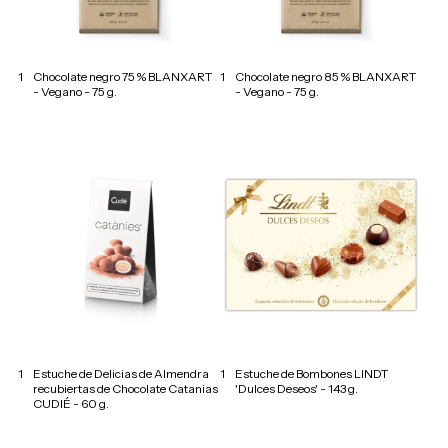
1
Chocolate negro 75 % BLANXART
1
Chocolate negro 85 % BLANXART
- Vegano - 75 g.
- Vegano - 75 g.
1
Estuche de Delicias de Almendra
1
Estuche de Bombones LINDT
recubiertas de Chocolate Catanias
'Dulces Deseos' - 143 g.
CUDIÉ - 60 g.