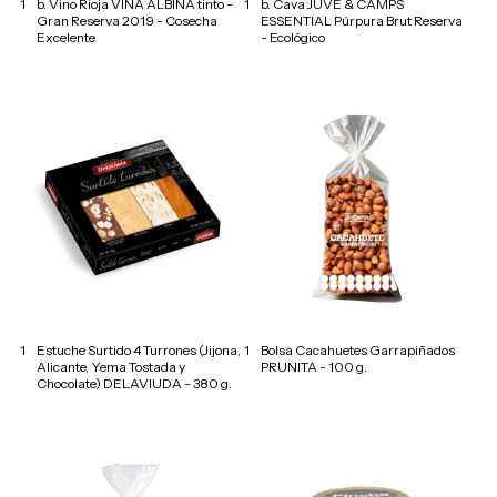
1
b. Vino Rioja VIÑA ALBINA tinto -
1
b. Cava JUVÉ & CAMPS
Gran Reserva 2019 - Cosecha
ESSENTIAL Púrpura Brut Reserva
Excelente
- Ecológico
1
Estuche Surtido 4 Turrones (Jijona,
1
Bolsa Cacahuetes Garrapiñados
Alicante, Yema Tostada y
PRUNITA - 100 g.
Chocolate) DELAVIUDA - 380 g.