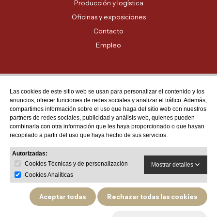
Producción y logística
Oficinas y exposiciones
Contacto
Empleo
Las cookies de este sitio web se usan para personalizar el contenido y los
Atención al cliente
anuncios, ofrecer funciones de redes sociales y analizar el tráfico. Además,
MADRID - 91 678 70 70
compartimos información sobre el uso que haga del sitio web con nuestros
partners de redes sociales, publicidad y análisis web, quienes pueden
BARCELONA - 93 635 28 28
combinarla con otra información que les haya proporcionado o que hayan
recopilado a partir del uso que haya hecho de sus servicios.
VALENCIA - 96 159 71 61
RESTO DE PROVINCIAS - 900 623 623
Autorizadas:
Cookies Técnicas y de personalización
Mostrar detalles
Cookies Analíticas
Aceptar todas
Rechazar todas las cookies
Política de privacidad
Aviso legal
Política de devoluciones y garantías de producto