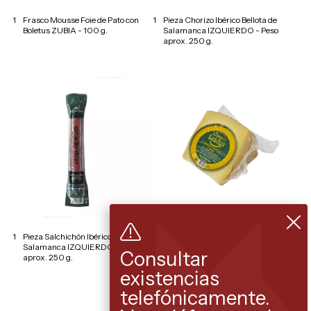
1
Frasco Mousse Foie de Pato con
1
Pieza Chorizo Ibérico Bellota de
Boletus ZUBIA - 100 g.
Salamanca IZQUIERDO - Peso
aprox. 250 g.
1
Pieza Salchichón Ibérico Bellota de
1
Queso Curado GARCÍA FILLOY
Salamanca IZQUIERDO - Peso
Reserva Especial - Peso aprox.
Consultar
aprox. 250 g.
300 g.
existencias
telefónicamente.