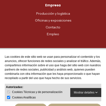
Empresa
Producción y logística
Oficinas y exposiciones
Contacto
Empleo
Las cookies de este sitio web se usan para personalizar el contenido y los
Atención al cliente
anuncios, ofrecer funciones de redes sociales y analizar el tráfico. Además,
MADRID - 91 678 70 70
compartimos información sobre el uso que haga del sitio web con nuestros
partners de redes sociales, publicidad y análisis web, quienes pueden
BARCELONA - 93 635 28 28
combinarla con otra información que les haya proporcionado o que hayan
recopilado a partir del uso que haya hecho de sus servicios.
VALENCIA - 96 159 71 61
RESTO DE PROVINCIAS - 900 623 623
Autorizadas:
Cookies Técnicas y de personalización
Mostrar detalles
Cookies Analíticas