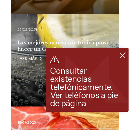
22/02/2023
Las mejores marcas de tónica para
hacer un Gin Tonic
LEER MÁS
Consultar
existencias
telefónicamente.
Ver teléfonos a pie
de página
18/01/2023