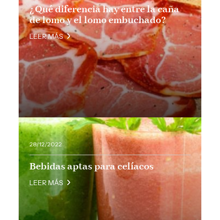
¿Qué diferencia hay entre la caña
de lomo y el lomo embuchado?
LEER MÁS
28/12/2022
Bebidas aptas para celíacos
LEER MÁS