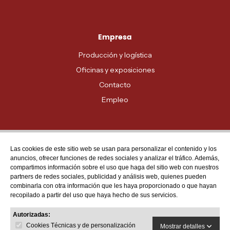
Empresa
Producción y logística
Oficinas y exposiciones
Contacto
Empleo
Las cookies de este sitio web se usan para personalizar el contenido y los
Atención al cliente
anuncios, ofrecer funciones de redes sociales y analizar el tráfico. Además,
MADRID - 91 678 70 70
compartimos información sobre el uso que haga del sitio web con nuestros
partners de redes sociales, publicidad y análisis web, quienes pueden
BARCELONA - 93 635 28 28
combinarla con otra información que les haya proporcionado o que hayan
recopilado a partir del uso que haya hecho de sus servicios.
VALENCIA - 96 159 71 61
RESTO DE PROVINCIAS - 900 623 623
Autorizadas:
Cookies Técnicas y de personalización
Mostrar detalles