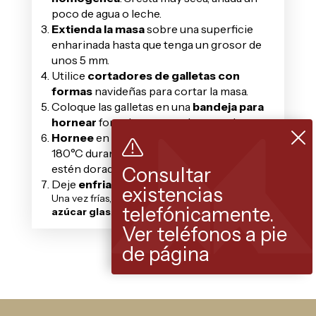
poco de agua o leche.
Extienda la masa
sobre una superficie
enharinada hasta que tenga un grosor de
unos 5 mm.
Utilice
cortadores de galletas con
formas
navideñas para cortar la masa.
Coloque las galletas en una
bandeja para
hornear
forrada con papel pergamino.
Hornee
en un horno precalentado a
180°C durante 8-10 minutos o hasta que
estén doradas.
Consultar
Deje
enfriar las galletas
en una rejilla.
existencias
Una vez frías,
decore con glaseado o
telefónicamente.
azúcar glas
.
Ver teléfonos a pie
de página