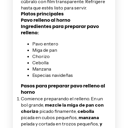
cúbralo con film transparente. Refrigere
hasta que estés listo para servir.
Platos principales
Pavo relleno al horno
Ingredientes para preparar pavo
relleno:
Pavo entero
Miga de pan
Chorizo
Cebolla
Manzana
Especias navideñas
Pasos para preparar pavo relleno al
horno
Comience preparando el relleno. En un
bol grande,
mezcle la miga de pan con
chorizo
picado finamente,
cebolla
picada en cubos pequeños,
manzana
pelada y cortada en trozos pequeños,
y