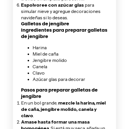
Espolvoree con azúcar glas
para
simular nieve y agregue decoraciones
navideñas si lo deseas.
Galletas de jengibre
Ingredientes para preparar galletas
de jengibre
Harina
Miel de caña
Jengibre molido
Canela
Clavo
Azúcar glas para decorar
Pasos para preparar galletas de
jengibre
En un bol grande,
mezcle la harina, miel
de caña, jengibre molido, canela y
clavo
.
Amase hasta formar una masa
homogénea
. Si está muy seca, añada un