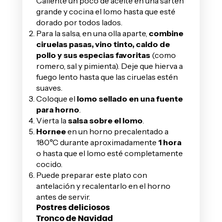
Caliente un poco de aceite en una sartén
grande y cocina el lomo hasta que esté
dorado por todos lados.
Para la salsa, en una olla aparte,
combine
ciruelas pasas, vino tinto, caldo de
pollo y sus especias favoritas
(como
romero, sal y pimienta). Deje que hierva a
fuego lento hasta que las ciruelas estén
suaves.
Coloque el
lomo sellado en una fuente
para horno
.
Vierta la
salsa sobre el lomo
.
Hornee
en un horno precalentado a
180°C durante aproximadamente
1 hora
o hasta que el lomo esté completamente
cocido.
Puede preparar este plato con
antelación y recalentarlo en el horno
antes de servir.
Postres deliciosos
Tronco de Navidad