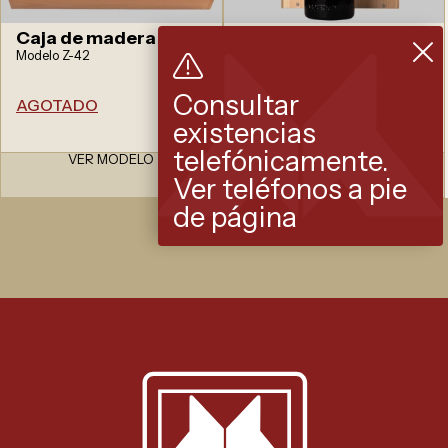
Caja de madera
Caja madera 6 b.
Modelo Z-42
Vino tinto Rioja
MARQUES DE
MURRIETA Reserva
Consultar
AGOTADO
Modelo V-14
existencias
AGOTADO
telefónicamente.
VER MODELO
VER MODELO
Ver teléfonos a pie
de página