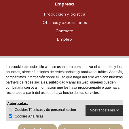
Empresa
Producción y logística
Oficinas y exposiciones
Contacto
Empleo
Las cookies de este sitio web se usan para personalizar el contenido y los
Atención al cliente
anuncios, ofrecer funciones de redes sociales y analizar el tráfico. Además,
MADRID - 91 678 70 70
compartimos información sobre el uso que haga del sitio web con nuestros
partners de redes sociales, publicidad y análisis web, quienes pueden
BARCELONA - 93 635 28 28
combinarla con otra información que les haya proporcionado o que hayan
recopilado a partir del uso que haya hecho de sus servicios.
VALENCIA - 96 159 71 61
RESTO DE PROVINCIAS - 900 623 623
Autorizadas:
Cookies Técnicas y de personalización
Mostrar detalles
Cookies Analíticas