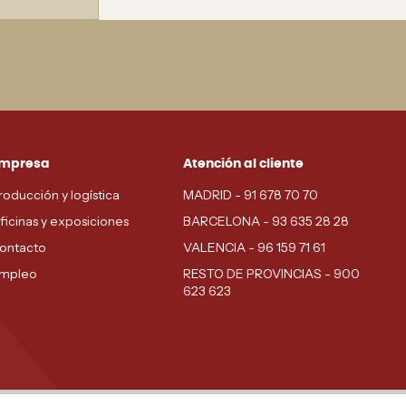
mpresa
Atención al cliente
roducción y logística
MADRID - 91 678 70 70
ficinas y exposiciones
BARCELONA - 93 635 28 28
ontacto
VALENCIA - 96 159 71 61
mpleo
RESTO DE PROVINCIAS - 900
623 623