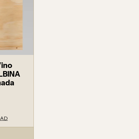
Vino
ALBINA
nada
DAD