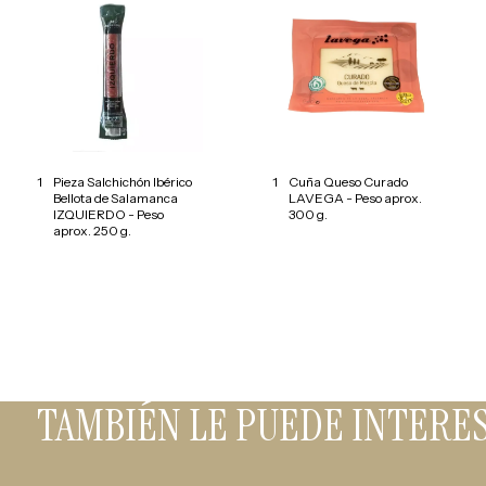
1
Pieza Salchichón Ibérico
1
Cuña Queso Curado
Bellota de Salamanca
LAVEGA - Peso aprox.
IZQUIERDO - Peso
300 g.
aprox. 250 g.
TAMBIÉN LE PUEDE INTERE