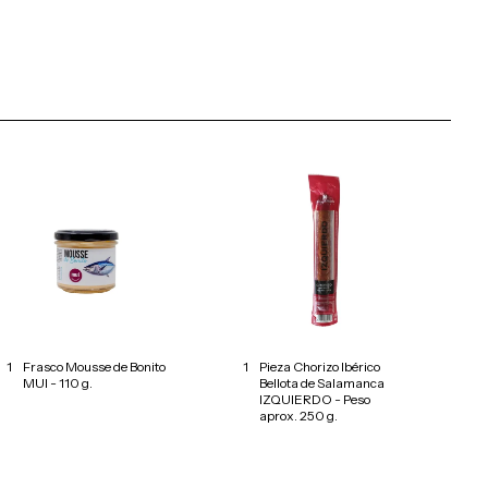
1
Frasco Mousse de Bonito
1
Pieza Chorizo Ibérico
MUI - 110 g.
Bellota de Salamanca
IZQUIERDO - Peso
aprox. 250 g.