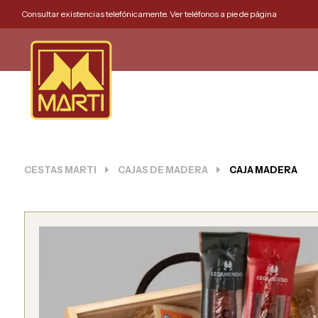
Consultar existencias telefónicamente. Ver teléfonos a pie de página
CESTAS MARTI
CAJAS DE MADERA
CAJA MADERA