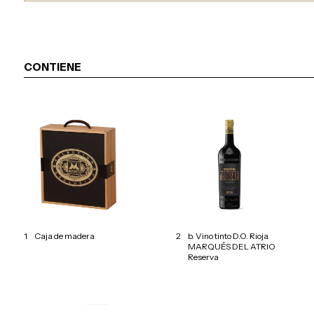
CONTIENE
1
Caja de madera
2
b. Vino tinto D.O. Rioja
MARQUÉS DEL ATRIO
Reserva