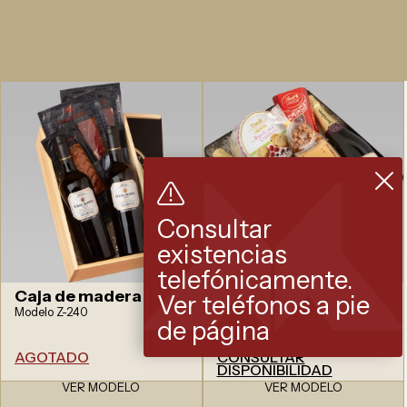
Consultar
existencias
telefónicamente.
Caja de madera
Estuche metálico
Ver teléfonos a pie
Modelo Z-240
Modelo ZM-16
de página
AGOTADO
CONSULTAR
DISPONIBILIDAD
VER MODELO
VER MODELO