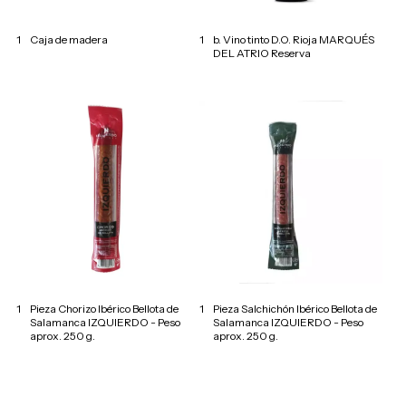
1
Caja de madera
1
b. Vino tinto D.O. Rioja MARQUÉS
DEL ATRIO Reserva
1
Pieza Chorizo Ibérico Bellota de
1
Pieza Salchichón Ibérico Bellota de
Salamanca IZQUIERDO - Peso
Salamanca IZQUIERDO - Peso
aprox. 250 g.
aprox. 250 g.