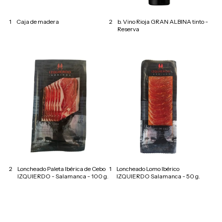
1
Caja de madera
2
b. Vino Rioja GRAN ALBINA tinto -
Reserva
2
Loncheado Paleta Ibérica de Cebo
1
Loncheado Lomo Ibérico
IZQUIERDO - Salamanca - 100 g.
IZQUIERDO Salamanca - 50 g.