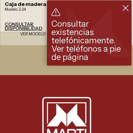
Caja de madera
Caja de madera
Modelo Z-24
Modelo Z-29
Consultar
CONSULTAR
CONSULTAR
DISPONIBILIDAD
DISPONIBILIDAD
existencias
VER MODELO
VER MODELO
telefónicamente.
Ver teléfonos a pie
de página