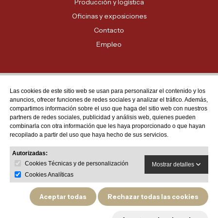
Producción y logística
Oficinas y exposiciones
Contacto
Empleo
Las cookies de este sitio web se usan para personalizar el contenido y los
Atención al cliente
anuncios, ofrecer funciones de redes sociales y analizar el tráfico. Además,
MADRID - 91 678 70 70
compartimos información sobre el uso que haga del sitio web con nuestros
partners de redes sociales, publicidad y análisis web, quienes pueden
BARCELONA - 93 635 28 28
combinarla con otra información que les haya proporcionado o que hayan
recopilado a partir del uso que haya hecho de sus servicios.
VALENCIA - 96 159 71 61
RESTO DE PROVINCIAS - 900 623 623
Autorizadas:
Cookies Técnicas y de personalización
Mostrar detalles
Cookies Analíticas
Aceptar todas
Rechazar todas las cookies
Política de privacidad
Aviso legal
Política de devoluciones y garantías de producto