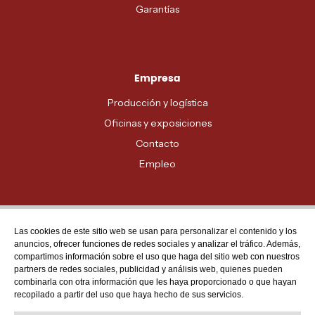
Garantías
Empresa
Producción y logística
Oficinas y exposiciones
Contacto
Empleo
Las cookies de este sitio web se usan para personalizar el contenido y los
Atención al cliente
anuncios, ofrecer funciones de redes sociales y analizar el tráfico. Además,
MADRID - 91 678 70 70
compartimos información sobre el uso que haga del sitio web con nuestros
partners de redes sociales, publicidad y análisis web, quienes pueden
BARCELONA - 93 635 28 28
combinarla con otra información que les haya proporcionado o que hayan
recopilado a partir del uso que haya hecho de sus servicios.
VALENCIA - 96 159 71 61