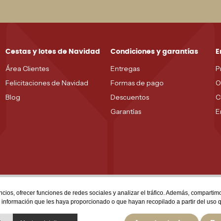
Cestas y lotes de Navidad
Condiciones y garantías
E
Área Clientes
Entregas
P
Felicitaciones de Navidad
Formas de pago
O
Blog
Descuentos
C
Garantías
E
ncios, ofrecer funciones de redes sociales y analizar el tráfico. Además, comparti
a información que les haya proporcionado o que hayan recopilado a partir del uso 