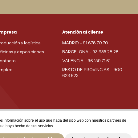
mpresa
Atención al cliente
roducción y logística
MADRID - 91 678 70 70
ficinas y exposiciones
BARCELONA - 93 635 28 28
ontacto
VALENCIA - 96 159 71 61
mpleo
RESTO DE PROVINCIAS - 900
623 623
mos información sobre el uso que haga del sitio web con nuestros partners de
que haya hecho de sus servicios.