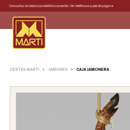
Consultar existencias telefónicamente. Ver teléfonos a pie de página
CESTAS MARTI
JAMONES
CAJA JAMONERA