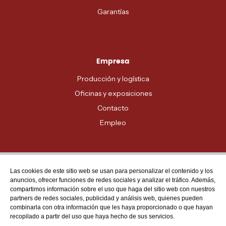
Garantías
Empresa
Producción y logística
Oficinas y exposiciones
Contacto
Empleo
Las cookies de este sitio web se usan para personalizar el contenido y los
Atención al cliente
anuncios, ofrecer funciones de redes sociales y analizar el tráfico. Además,
MADRID - 91 678 70 70
compartimos información sobre el uso que haga del sitio web con nuestros
partners de redes sociales, publicidad y análisis web, quienes pueden
BARCELONA - 93 635 28 28
combinarla con otra información que les haya proporcionado o que hayan
recopilado a partir del uso que haya hecho de sus servicios.
VALENCIA - 96 159 71 61