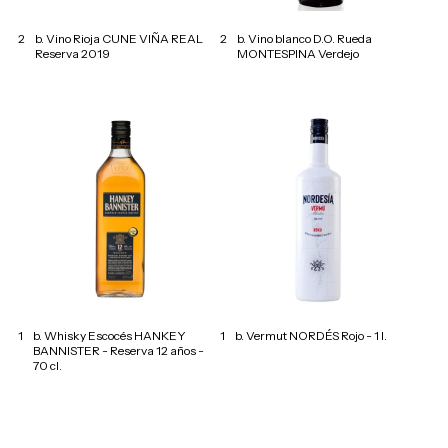
2
b. Vino Rioja CUNE VIÑA REAL
2
b. Vino blanco D.O. Rueda
Reserva 2019
MONTESPINA Verdejo
1
b. Whisky Escocés HANKEY
1
b. Vermut NORDÉS Rojo - 1 l.
BANNISTER - Reserva 12 años -
70 cl.