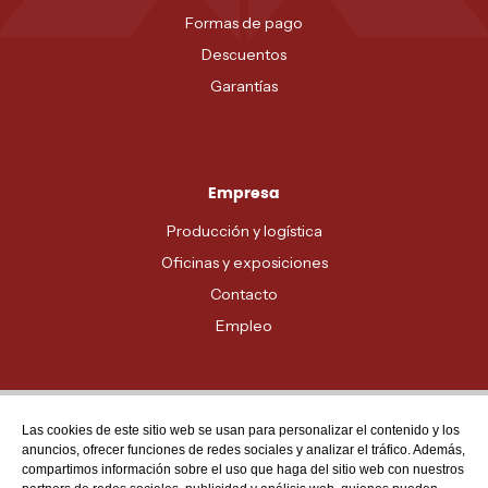
Formas de pago
Descuentos
Garantías
Empresa
Producción y logística
Oficinas y exposiciones
Contacto
Empleo
Las cookies de este sitio web se usan para personalizar el contenido y los
Atención al cliente
anuncios, ofrecer funciones de redes sociales y analizar el tráfico. Además,
MADRID - 91 678 70 70
compartimos información sobre el uso que haga del sitio web con nuestros