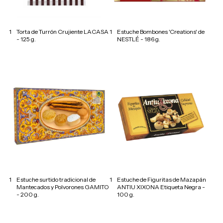
1
Torta de Turrón Crujiente LACASA
1
Estuche Bombones 'Creations' de
- 125 g.
NESTLÉ - 186 g.
1
Estuche surtido tradicional de
1
Estuche de Figuritas de Mazapán
Mantecados y Polvorones GAMITO
ANTIU XIXONA Etiqueta Negra -
- 200 g.
100 g.