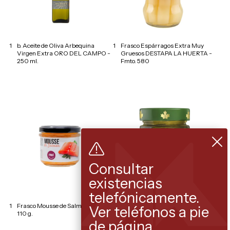
1
b. Aceite de Oliva Arbequina
1
Frasco Espárragos Extra Muy
Virgen Extra ORO DEL CAMPO -
Gruesos DESTAPA LA HUERTA -
250 ml.
Fmto. 580
Consultar
existencias
telefónicamente.
1
Frasco Mousse de Salmón MUI -
1
Frasco Pepinillos con salsa
Ver teléfonos a pie
110 g.
Teriyaki - RIOVERDE - 245 g.
de página