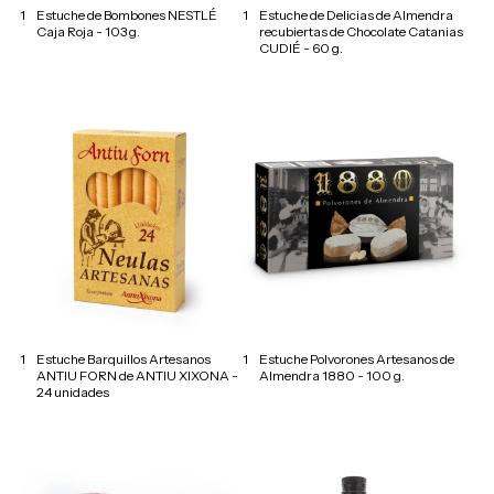
1
Estuche de Bombones NESTLÉ
1
Estuche de Delicias de Almendra
Caja Roja - 103 g.
recubiertas de Chocolate Catanias
CUDIÉ - 60 g.
1
Estuche Barquillos Artesanos
1
Estuche Polvorones Artesanos de
ANTIU FORN de ANTIU XIXONA -
Almendra 1880 - 100 g.
24 unidades