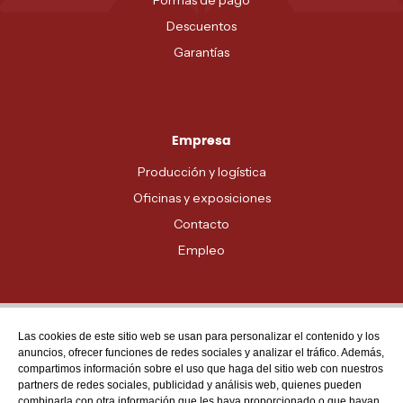
Formas de pago
Descuentos
Garantías
Empresa
Producción y logística
Oficinas y exposiciones
Contacto
Empleo
Las cookies de este sitio web se usan para personalizar el contenido y los
Atención al cliente
anuncios, ofrecer funciones de redes sociales y analizar el tráfico. Además,
MADRID - 91 678 70 70
compartimos información sobre el uso que haga del sitio web con nuestros
partners de redes sociales, publicidad y análisis web, quienes pueden
BARCELONA - 93 635 28 28
combinarla con otra información que les haya proporcionado o que hayan