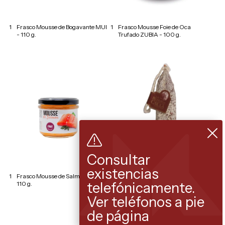
1
Frasco Mousse de Bogavante MUI
1
Frasco Mousse Foie de Oca
- 110 g.
Trufado ZUBIA - 100 g.
Consultar
existencias
1
Frasco Mousse de Salmón MUI -
1
Pieza Salchichón Artesano Payés
telefónicamente.
110 g.
LA RESERVA DE CAULA - Peso
aprox. 250 g.
Ver teléfonos a pie
de página