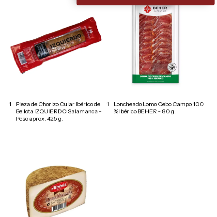
1
Pieza de Chorizo Cular Ibérico de
1
Loncheado Lomo Cebo Campo 100
Bellota IZQUIERDO Salamanca -
% Ibérico BEHER - 80 g.
Peso aprox. 425 g.