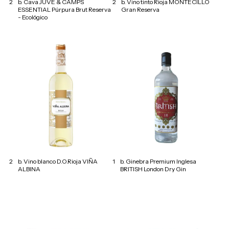
2
b. Cava JUVÉ & CAMPS
2
b. Vino tinto Rioja MONTECILLO
ESSENTIAL Púrpura Brut Reserva
Gran Reserva
- Ecológico
2
b. Vino blanco D.O.Rioja VIÑA
1
b. Ginebra Premium Inglesa
ALBINA
BRITISH London Dry Gin