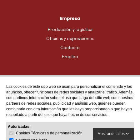
Empresa
Producción y logística
Oficinas y exposiciones
Contacto
Empleo
Las cookies de este sitio web se usan para personalizar el contenido y los
Atención al cliente
anuncios, ofrecer funciones de redes sociales y analizar el tráfico. Además,
MADRID - 91 678 70 70
compartimos información sobre el uso que haga del sitio web con nuestros
partners de redes sociales, publicidad y análisis web, quienes pueden
BARCELONA - 93 635 28 28
combinarla con otra información que les haya proporcionado o que hayan
recopilado a partir del uso que haya hecho de sus servicios.
VALENCIA - 96 159 71 61
RESTO DE PROVINCIAS - 900 623 623
Autorizadas:
Cookies Técnicas y de personalización
Mostrar detalles