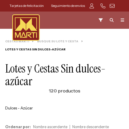
Tarjetas de felicitación
Seguimiento de envíos
CESTAS MARTI
BUSQUE SU LOTE Y CESTA
LOTES Y CESTAS SIN DULCES-AZÚCAR
Lotes y Cestas Sin dulces-
azúcar
120
productos
Dulces - Azúcar
Ordenar por:
Nombre ascendente
Nombre descendente