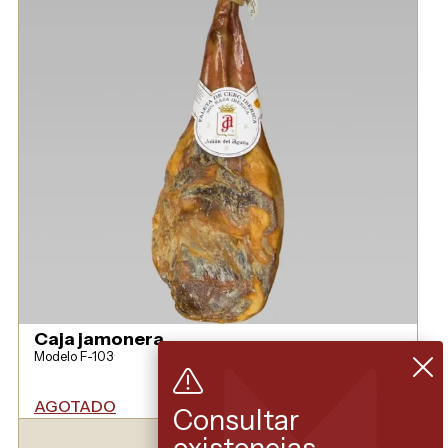
Caja jamonera
Modelo F-103
AGOTADO
Consultar
VER MODELO
existencias