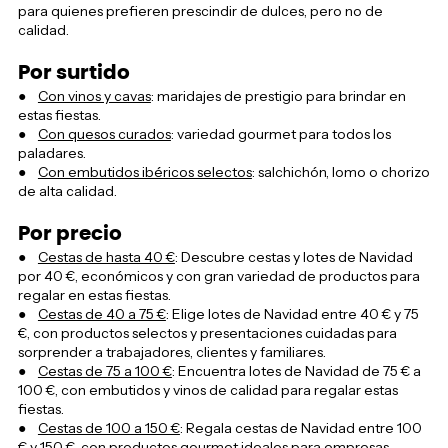
para quienes prefieren prescindir de dulces, pero no de
calidad.
Por surtido
●
Con vinos y cavas
: maridajes de prestigio para brindar en
estas fiestas.
●
Con quesos curados
: variedad gourmet para todos los
paladares.
●
Con embutidos ibéricos selectos
: salchichón, lomo o chorizo
de alta calidad.
Por precio
●
Cestas de hasta 40 €
: Descubre cestas y lotes de Navidad
por 40 €, económicos y con gran variedad de productos para
regalar en estas fiestas.
●
Cestas de 40 a 75 €
: Elige lotes de Navidad entre 40 € y 75
€, con productos selectos y presentaciones cuidadas para
sorprender a trabajadores, clientes y familiares.
●
Cestas de 75 a 100 €
: Encuentra lotes de Navidad de 75 € a
100 €, con embutidos y vinos de calidad para regalar estas
fiestas.
●
Cestas de 100 a 150 €
: Regala cestas de Navidad entre 100
€ y 150 €, con productos gourmet ideales para empresas,