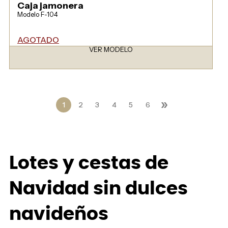
Caja jamonera
Modelo F-104
AGOTADO
VER MODELO
»
1
2
3
4
5
6
Lotes y cestas de
Navidad sin dulces
navideños