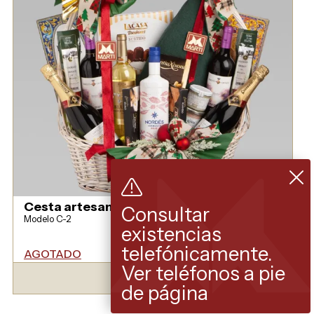
Cesta artesanía en mimbre esmaltado
Consultar
Modelo C-2
existencias
telefónicamente.
AGOTADO
VER MODELO
Ver teléfonos a pie
de página