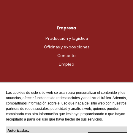
Empresa
Producción y logística
Oficinas y exposiciones
Contacto
Empleo
Las cookies de este sitio web se usan para personalizar el contenido y los
Atención al cliente
anuncios, ofrecer funciones de redes sociales y analizar el tráfico. Además,
MADRID - 91 678 70 70
compartimos información sobre el uso que haga del sitio web con nuestros
partners de redes sociales, publicidad y análisis web, quienes pueden
BARCELONA - 93 635 28 28
combinarla con otra información que les haya proporcionado o que hayan
recopilado a partir del uso que haya hecho de sus servicios.
VALENCIA - 96 159 71 61
RESTO DE PROVINCIAS - 900 623 623
Autorizadas: