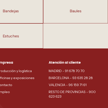
bandejas
baules
estuches
mpresa
Atención al cliente
roducción y logística
MADRID - 91 678 70 70
ficinas y exposiciones
BARCELONA - 93 635 28 28
ontacto
VALENCIA - 96 159 71 61
mpleo
RESTO DE PROVINCIAS - 900
623 623