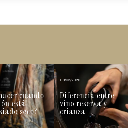
08/05/2026
hacer cuando
Diferencia entre
món está
vino reserva y
iado seco?
crianza