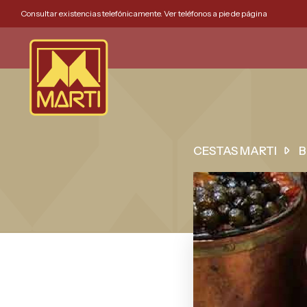
Consultar existencias telefónicamente. Ver teléfonos a pie de página
CESTAS MARTI
B