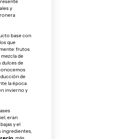
presente
ales y
rronera
ducto base con
los que
mente: frutos
 mezcla de
s dulces de
o conocemos
oducción de
nte la época
n invierno y
lases
el, eran
bajas y el
 ingredientes,
precio
, más