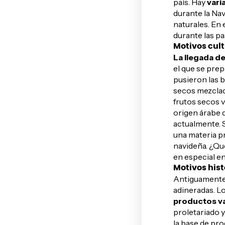
país. Hay
vari
durante la Nav
naturales. En 
durante las p
Motivos cult
La llegada de
el que se prep
pusieron las 
secos mezclad
frutos secos v
origen árabe 
actualmente. 
una materia p
navideña. ¿Qu
en especial e
Motivos hist
Antiguamente,
adineradas. Lo
productos va
proletariado 
la base de pr