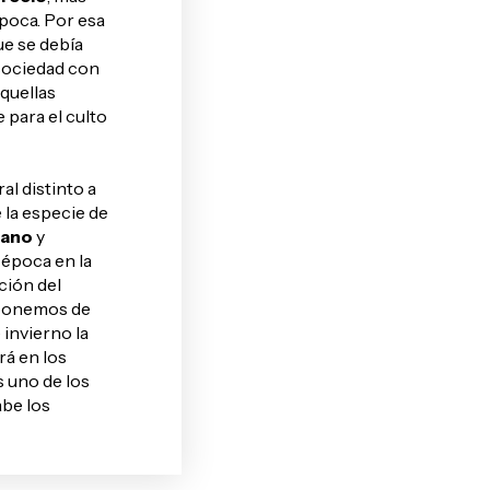
poca. Por esa
ue se debía
 sociedad con
aquellas
 para el culto
al distinto a
 la especie de
rano
y
 época en la
ción del
sponemos de
 invierno la
rá en los
s uno de los
abe los