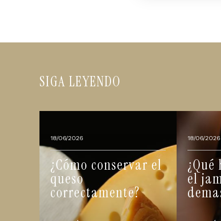
SIGA LEYENDO
18/06/2026
18/06/2026
¿Cómo conservar el
¿Qué 
queso
el ja
correctamente?
demas