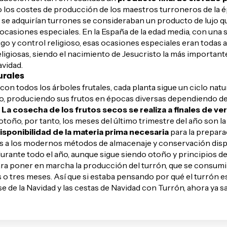
 los costes de producción de los maestros turroneros de la é
 se adquirían turrones se consideraban un producto de lujo q
ocasiones especiales. En la España de la edad media, con una
igo y control religioso, esas ocasiones especiales eran todas 
eligiosas, siendo el nacimiento de Jesucristo la más importante
avidad.
urales
n todos los árboles frutales, cada planta sigue un ciclo natur
año, produciendo sus frutos en épocas diversas dependiendo de
.
La cosecha de los frutos secos se realiza a finales de ve
otoño, por tanto, los meses del último trimestre del año son la
isponibilidad de la materia prima necesaria
para la prepara
as a los modernos métodos de almacenaje y conservación di
urante todo el año, aunque sigue siendo otoño y principios de
ara poner en marcha la producción del turrón, que se consumi
 o tres meses. Así que si estaba pensando por qué el turrón e
 de la Navidad y las
cestas de Navidad con Turrón
, ahora ya s