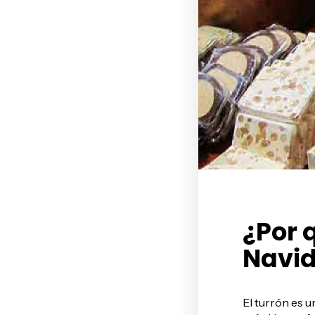
¿Por 
Navi
El turrón es u