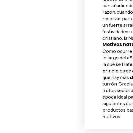
aún añadiendo
razón, cuando
reservar para 
un fuerte arra
festividades r
cristiano: la N
Motivos nat
Como ocurre co
lo largo del 
la que se trate
principios de 
que hay más
d
turrón. Graci
frutos secos d
época ideal p
siguientes dos
productos base
motivos.