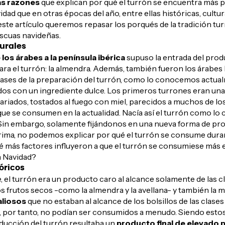
as razones
que explican por qué el turrón se encuentra más 
idad que en otras épocas del año, entre ellas históricas, cultur
este artículo queremos repasar los porqués de la tradición tu
ascuas navideñas.
urales
 los árabes a la península ibérica
supuso la entrada del pro
ara el turrón: la almendra. Además, también fueron los árabes 
bases de la preparación del turrón, como lo conocemos actual
os con un ingrediente dulce. Los primeros turrones eran una
ariados, tostados al fuego con miel, parecidos a muchos de lo
que se consumen en la actualidad. Nacía así el turrón como l
Sin embargo, solamente fijándonos en una nueva forma de pr
rima, no podemos explicar por qué el turrón se consume dura
é más factores influyeron a que el turrón se consumiese más e
n Navidad?
óricos
 el turrón era un producto caro al alcance solamente de las c
s frutos secos -como la almendra y la avellana- y también la mi
liosos
que no estaban al alcance de los bolsillos de las clases 
y, por tanto, no podían ser consumidos a menudo. Siendo estos
oducción del turrón resultaba un
producto final de elevado 