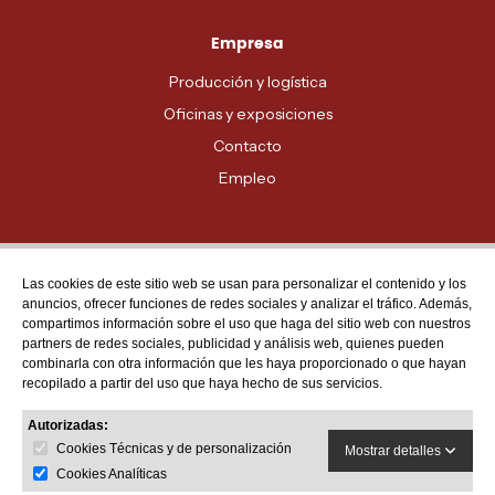
Empresa
Producción y logística
Oficinas y exposiciones
Contacto
Empleo
Las cookies de este sitio web se usan para personalizar el contenido y los
Atención al cliente
anuncios, ofrecer funciones de redes sociales y analizar el tráfico. Además,
MADRID - 91 678 70 70
compartimos información sobre el uso que haga del sitio web con nuestros
partners de redes sociales, publicidad y análisis web, quienes pueden
BARCELONA - 93 635 28 28
combinarla con otra información que les haya proporcionado o que hayan
recopilado a partir del uso que haya hecho de sus servicios.
VALENCIA - 96 159 71 61
RESTO DE PROVINCIAS - 900 623 623
Autorizadas:
Cookies Técnicas y de personalización
Mostrar detalles
Cookies Analíticas