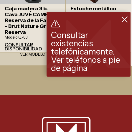
Caja madera 3 b.
Estuche metálico
Cava JUVÉ CAMPS
Modelo ZM-23
Reserva de la Familia
- Brut Nature Gran
CONSULTAR
Reserva
DISPONIBILIDAD
Consultar
Modelo Q-63
existencias
CONSULTAR
DISPONIBILIDAD
telefónicamente.
VER MODELO
VER MODELO
Ver teléfonos a pie
de página