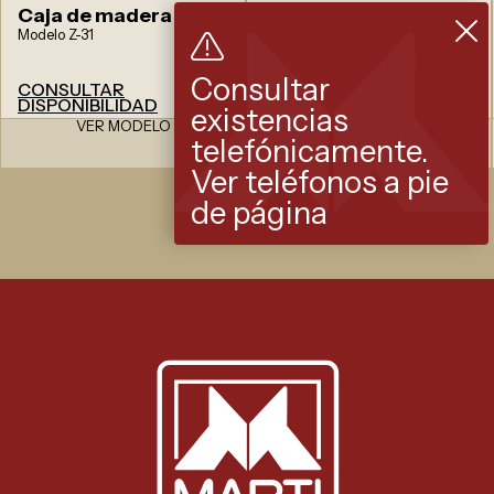
Caja de madera
Caja de madera
Modelo Z-31
Modelo Z-370
Consultar
CONSULTAR
CONSULTAR
DISPONIBILIDAD
DISPONIBILIDAD
existencias
VER MODELO
VER MODELO
telefónicamente.
Ver teléfonos a pie
de página