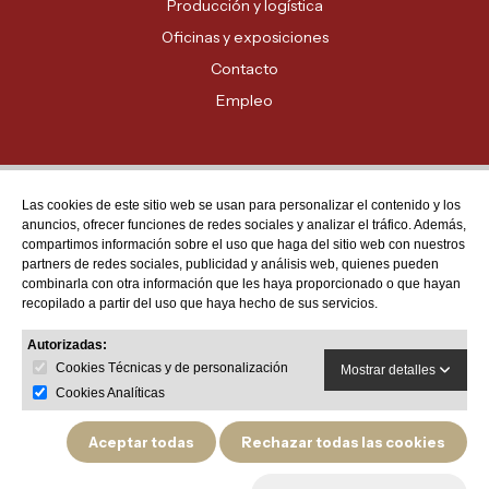
Producción y logística
Oficinas y exposiciones
Contacto
Empleo
Las cookies de este sitio web se usan para personalizar el contenido y los
Atención al cliente
anuncios, ofrecer funciones de redes sociales y analizar el tráfico. Además,
MADRID - 91 678 70 70
compartimos información sobre el uso que haga del sitio web con nuestros
partners de redes sociales, publicidad y análisis web, quienes pueden
BARCELONA - 93 635 28 28
combinarla con otra información que les haya proporcionado o que hayan
recopilado a partir del uso que haya hecho de sus servicios.
VALENCIA - 96 159 71 61
RESTO DE PROVINCIAS - 900 623 623
Autorizadas:
Cookies Técnicas y de personalización
Mostrar detalles
Cookies Analíticas
Aceptar todas
Rechazar todas las cookies
Política de privacidad
Aviso legal
Política de devoluciones y garantías de producto