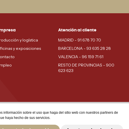
mpresa
Atención al cliente
roducción y logística
MADRID - 91 678 70 70
ficinas y exposiciones
BARCELONA - 93 635 28 28
ontacto
VALENCIA - 96 159 71 61
mpleo
RESTO DE PROVINCIAS - 900
623 623
mos información sobre el uso que haga del sitio web con nuestros partners de
que haya hecho de sus servicios.