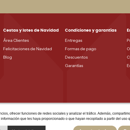
Cestas y lotes de Navidad
Condiciones y garantías
E
Área Clientes
Entregas
P
Felicitaciones de Navidad
Formas de pago
O
Blog
Descuentos
C
Garantías
E
ncios, ofrecer funciones de redes sociales y analizar el tráfico. Además, comparti
a información que les haya proporcionado o que hayan recopilado a partir del uso 