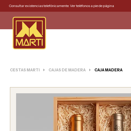
Consultar existencias telefónicamente. Ver teléfonos a pie de página
CESTAS MARTI
CAJAS DE MADERA
CAJA MADERA