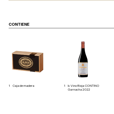
CONTIENE
1
Caja de madera
1
b. Vino Rioja CONTINO
Garnacha 2022