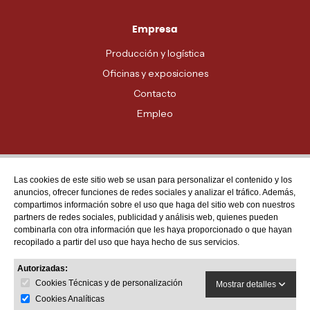
Empresa
Producción y logística
Oficinas y exposiciones
Contacto
Empleo
Las cookies de este sitio web se usan para personalizar el contenido y los
Atención al cliente
anuncios, ofrecer funciones de redes sociales y analizar el tráfico. Además,
MADRID - 91 678 70 70
compartimos información sobre el uso que haga del sitio web con nuestros
partners de redes sociales, publicidad y análisis web, quienes pueden
BARCELONA - 93 635 28 28
combinarla con otra información que les haya proporcionado o que hayan
recopilado a partir del uso que haya hecho de sus servicios.
VALENCIA - 96 159 71 61
RESTO DE PROVINCIAS - 900 623 623
Autorizadas:
Cookies Técnicas y de personalización
Mostrar detalles
Cookies Analíticas