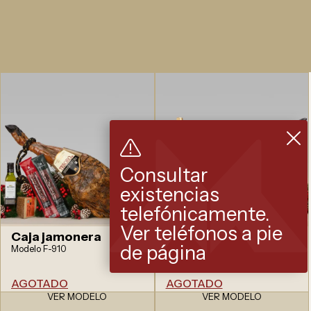
Consultar
existencias
telefónicamente.
Ver teléfonos a pie
Caja jamonera
Caja jamonera
de página
Modelo F-910
Modelo F-907
AGOTADO
AGOTADO
VER MODELO
VER MODELO