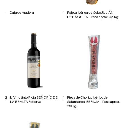
1
Caja de madera
1
Paleta Ibérica de Cebo JULIÁN
DEL ÁGUILA - Peso aprox. 4,5 Kg.
2
b. Vino tinto Rioja SEÑORÍO DE
1
Pieza de Chorizo Ibérico de
LA ERALTA Reserva
Salamanca IBERIUM - Peso aprox.
250 g.