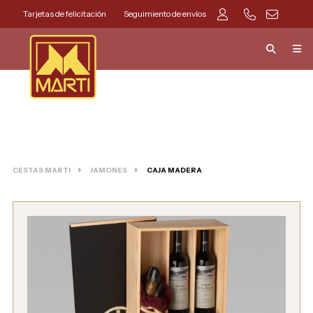
Tarjetas de felicitación
Seguimiento de envíos
CESTAS MARTI
JAMONES
CAJA MADERA