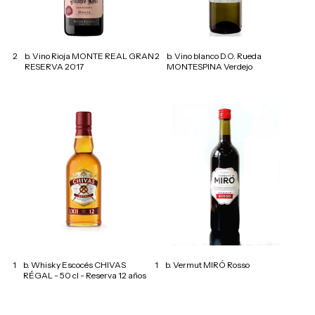
2
b. Vino Rioja MONTE REAL GRAN
2
b. Vino blanco D.O. Rueda
RESERVA 2017
MONTESPINA Verdejo
1
b. Whisky Escocés CHIVAS
1
b. Vermut MIRÓ Rosso
RÉGAL - 50 cl - Reserva 12 años