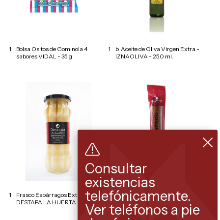
1
Bolsa Ositos de Gominola 4
1
b. Aceite de Oliva Virgen Extra -
sabores VIDAL - 35 g.
IZNAOLIVA - 250 ml.
Consultar
existencias
telefónicamente.
1
Frasco Espárragos Extra Gruesos
1
Pieza Chorizo Ibérico Bellota de
DESTAPA LA HUERTA - Fmto. 370
Salamanca IZQUIERDO - Peso
Ver teléfonos a pie
aprox. 250 g.