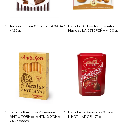
1
Torta de Turrón Crujiente LACASA
1
Estuche Surtido Tradicional de
- 125 g.
Navidad LA ESTEPEÑA - 150 g.
1
Estuche Barquillos Artesanos
1
Estuche de Bombones Suizos
ANTIU FORN de ANTIU XIXONA -
LINDT LINDOR - 75 g.
24 unidades