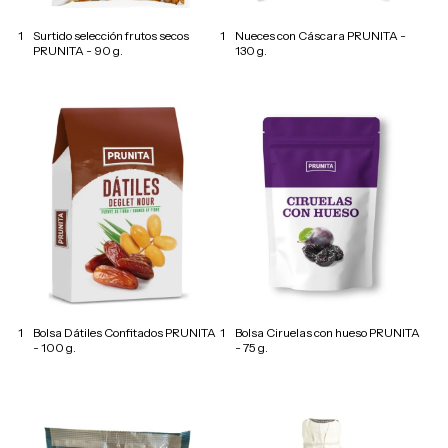
1
Surtido selección frutos secos
1
Nueces con Cáscara PRUNITA -
PRUNITA - 90 g.
130 g.
1
Bolsa Dátiles Confitados PRUNITA
1
Bolsa Ciruelas con hueso PRUNITA
- 100 g.
- 75 g.