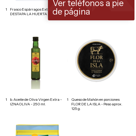
Ver teléfonos a pie
de página
1
Frasco Espárragos Extra Gruesos
1
Frasco de Alcachofa a la Parrilla
DESTAPA LA HUERTA - Fmto. 370
CYNARA - 212 ml.
1
b. Aceite de Oliva Virgen Extra -
1
Queso de Mahón en porciones
IZNAOLIVA - 250 ml.
FLOR DE LA ISLA - Peso aprox.
125 g.