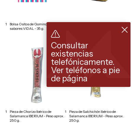
1
Bolsa Ositos de Gominola 4
1
Estuche Paté Ibérico al Oporto
sabores VIDAL - 35 g.
INDALITOS - 70 g.
Consultar
existencias
telefónicamente.
Ver teléfonos a pie
de página
1
Pieza de Chorizo Ibérico de
1
Pieza de Salchichón Ibérico de
Salamanca IBERIUM - Peso aprox.
Salamanca IBERIUM - Peso aprox.
250 g.
250 g.