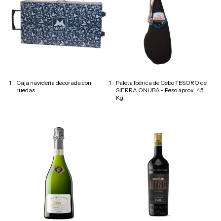
1
Caja navideña decorada con
1
Paleta Ibérica de Cebo TESORO de
ruedas
SIERRA ONUBA - Peso aprox. 4,5
Kg.