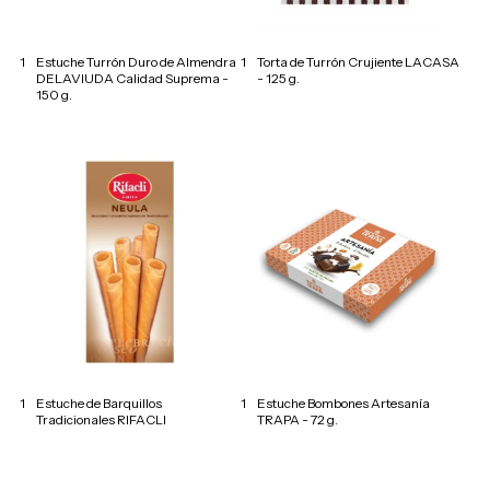
1
Estuche Turrón Duro de Almendra
1
Torta de Turrón Crujiente LACASA
DELAVIUDA Calidad Suprema -
- 125 g.
150 g.
1
Estuche de Barquillos
1
Estuche Bombones Artesanía
Tradicionales RIFACLI
TRAPA - 72 g.