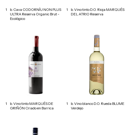
1
b. Cava CODORNÍU NON PLUS
1
b. Vino tinto D.O. Rioja MARQUÉS
ULTRA Reserva Organic Brut -
DEL ATRIO Reserva
Ecológico
1
b. Vino tinto MARQUÉS DE
1
b. Vino blanco D.O. Rueda BLUME
GRIÑÓN Criado en Barrica
Verdejo