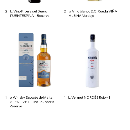
2
b. Vino Ribera del Duero
2
b. Vino blanco D.O. Rueda VIÑA
FUENTESPINA - Reserva
ALBINA Verdejo
1
b. Whisky Escocés de Malta
1
b. Vermut NORDÉS Rojo - 1 l.
GLENLIVET - The Founder's
Reserve