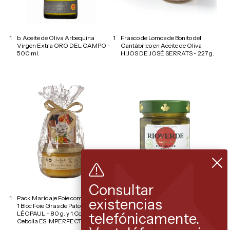
1
b. Aceite de Oliva Arbequina
1
Frasco de Lomos de Bonito del
Virgen Extra ORO DEL CAMPO -
Cantábrico en Aceite de Oliva
500 ml.
HIJOS DE JOSÉ SERRATS - 227 g.
Consultar
1
Pack Maridaje Foie compuesto por:
1
Frasco Pepinillos con salsa
existencias
1 Bloc Foie Gras de Pato Francés
Teriyaki - RIOVERDE - 245 g.
LÉOPAUL - 80 g. y 1 Confitura de
telefónicamente.
Cebolla ES IMPERFECT - 30 g.