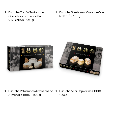
1
Estuche Turrón Trufado de
1
Estuche Bombones 'Creations' de
Chocolate con Flor de Sal
NESTLÉ - 186 g.
VIRGINIAS - 150 g.
1
Estuche Polvorones Artesanos de
1
Estuche Mini Hojaldrines 1880 -
Almendra 1880 - 100 g.
100 g.