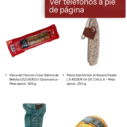
Ver teléfonos a pie
de página
1
Pieza de Chorizo Cular Ibérico de
1
Pieza Salchichón Artesano Payés
Bellota IZQUIERDO Salamanca -
LA RESERVA DE CAULA - Peso
Peso aprox. 425 g.
aprox. 250 g.