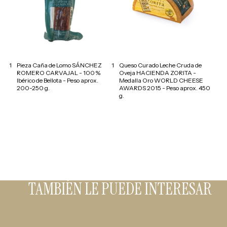
1
Pieza Caña de Lomo SÁNCHEZ
1
Queso Curado Leche Cruda de
ROMERO CARVAJAL - 100 %
Oveja HACIENDA ZORITA -
Ibérico de Bellota - Peso aprox.
Medalla Oro WORLD CHEESE
200-250 g.
AWARDS 2015 - Peso aprox. 450
g.
TAMBIÉN LE PUEDE INTERESAR